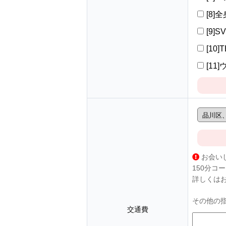
[8]
[9]S
[10]
[11
お会い
150分コ
詳しくは
その他の
交通費