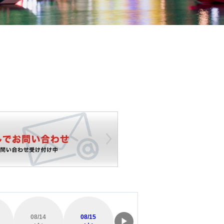
08/14
08/15
08/16
08/17
▶