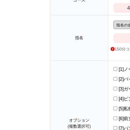
コース
4
指名
150分
[1]
[2]バ
[3]
[4]ピ
[5]
[6
オプション
(複数選択可)
[7]