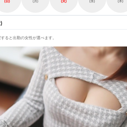
(日)
(月)
(火)
(水)
(木)
)
択すると出勤の女性が選べます。