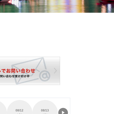
08/12
08/13
08/14
08/15
▶