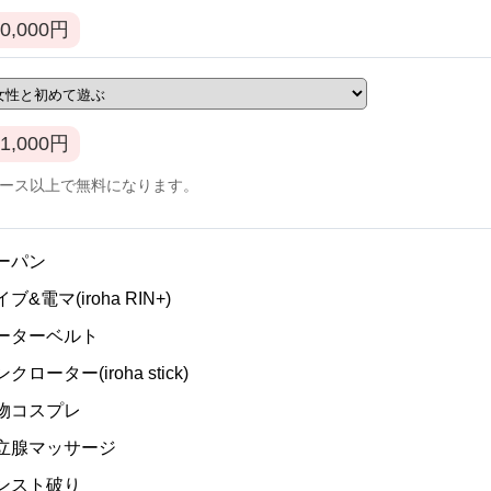
0,000
円
1,000
円
コース以上で無料になります。
ノーパン
イブ&電マ(iroha RIN+)
ガーターベルト
ンクローター(iroha stick)
私物コスプレ
]前立腺マッサージ
パンスト破り