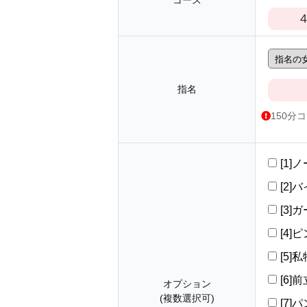
コース
4
指名
150分
[1]
[2]バ
[3]
[4]ピ
[5]
[6
オプション
(複数選択可)
[7]