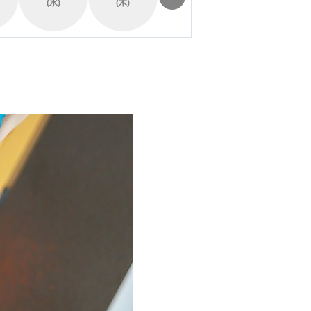
(水)
(木)
(金)
(土)