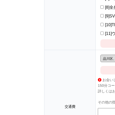
[8]
[9]S
[10]
[11
お会い
150分コ
詳しくは
その他の
交通費