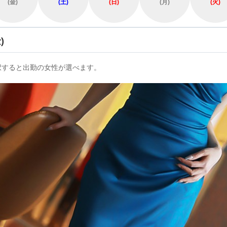
(金)
(土)
(日)
(月)
(火)
)
択すると出勤の女性が選べます。