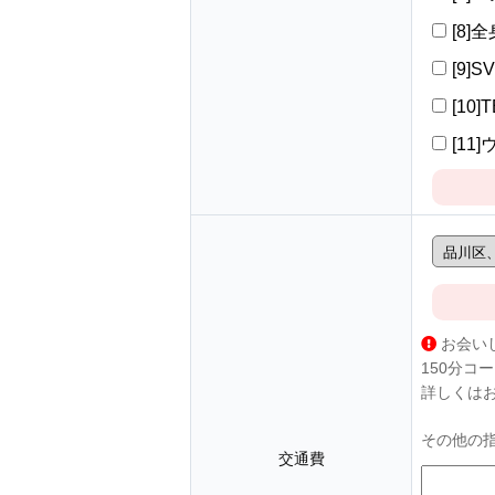
[8]
[9]S
[10]
[11
お会い
150分コ
詳しくは
その他の
交通費