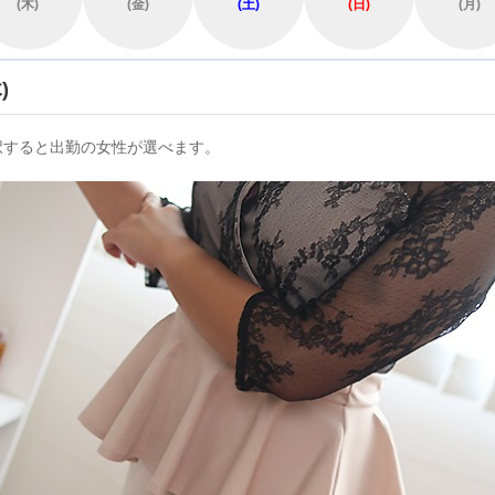
(木)
(金)
(土)
(日)
(月)
)
択すると出勤の女性が選べます。