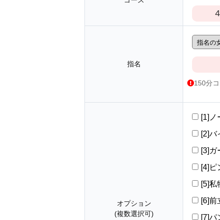
コース
4
指名
150分
[1]
[2]バ
[3]
[4]ピ
[5]
[6
オプション
(複数選択可)
[7]