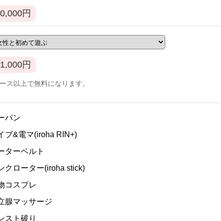
0,000
円
1,000
円
コース以上で無料になります。
ノーパン
イブ&電マ(iroha RIN+)
ガーターベルト
ンクローター(iroha stick)
私物コスプレ
]前立腺マッサージ
パンスト破り