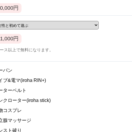
0,000
円
1,000
円
コース以上で無料になります。
ノーパン
イブ&電マ(iroha RIN+)
ガーターベルト
ンクローター(iroha stick)
私物コスプレ
]前立腺マッサージ
パンスト破り