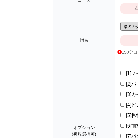
コース
4
指名
150分
[1]
[2]バ
[3]
[4]ピ
[5]
[6
オプション
(複数選択可)
[7]