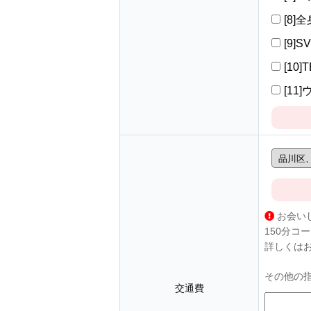
[8]
[9]S
[10]
[11
お会い
150分コ
詳しくは
その他の
交通費