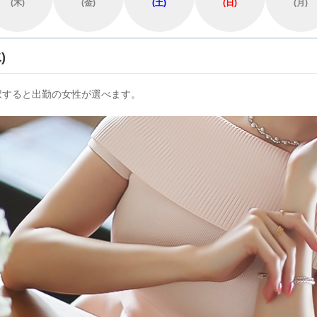
(木)
(金)
(土)
(日)
(月)
)
択すると出勤の女性が選べます。