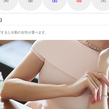
(木)
(金)
(土)
(日)
(月)
)
択すると出勤の女性が選べます。