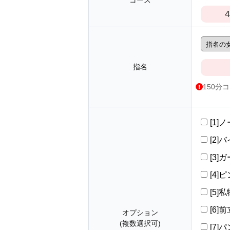
コース
4
指名
150分
[1]
[2]バ
[3]
[4]ピ
[5]
[6
オプション
(複数選択可)
[7]