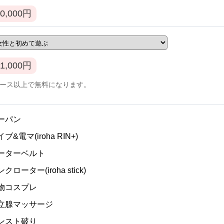
0,000
円
1,000
円
コース以上で無料になります。
ノーパン
イブ&電マ(iroha RIN+)
ガーターベルト
ンクローター(iroha stick)
私物コスプレ
]前立腺マッサージ
パンスト破り