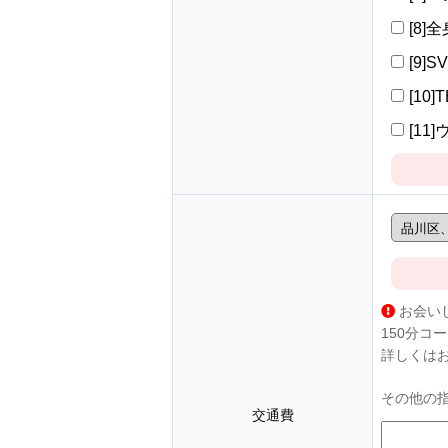
[8]
[9]S
[10]
[11
お会い
150分コ
詳しくは
その他の
交通費