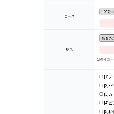
コース
指名
150分コ
[1]
[2]バ
[3]
[4]ピ
[5]