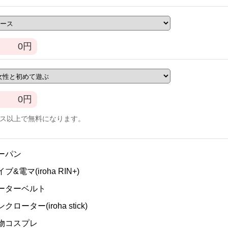
0
円
0
円
ース以上で無料になります。
ノーパン
イブ&電マ(iroha RIN+)
ガーターベルト
ンクローター(iroha stick)
私物コスプレ