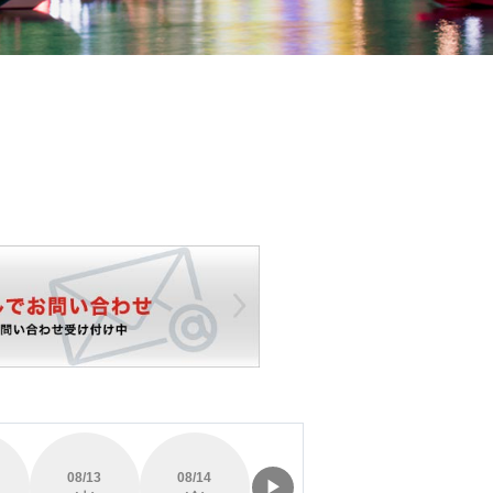
08/13
08/14
08/15
08/16
▶