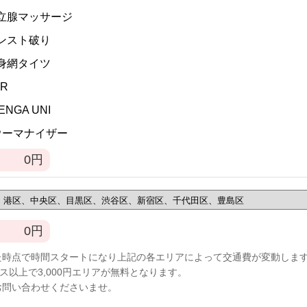
]前立腺マッサージ
パンスト破り
全身網タイツ
VR
TENGA UNI
]ウーマナイザー
0
円
0
円
た時点で時間スタートになり上記の各エリアによって交通費が変動しま
ース以上で3,000円エリアが無料となります。
お問い合わせくださいませ。