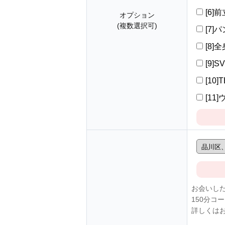
[6
オプション
(複数選択可)
[7]
[8]
[9]S
[10]
[11
お会いし
150分コ
詳しくは