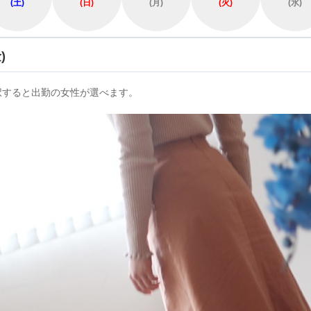
(土)
(日)
(月)
(火)
(水)
)
択すると出勤の女性が選べます。