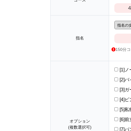
コース
4
指名
150分
[1]
[2]バ
[3]
[4]ピ
[5]
[6
オプション
(複数選択可)
[7]