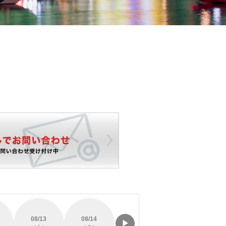
08/13
08/14
08/15
08/16
▶