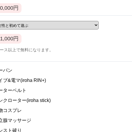
0,000
円
1,000
円
コース以上で無料になります。
ノーパン
イブ&電マ(iroha RIN+)
ガーターベルト
ンクローター(iroha stick)
私物コスプレ
]前立腺マッサージ
パンスト破り