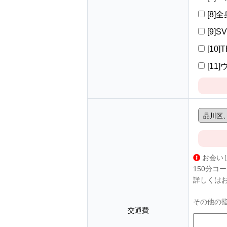
[8]
[9]S
[10]
[11
お会い
150分コ
詳しくは
その他の
交通費